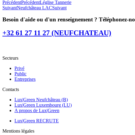
Précédent
Précédent
Léglise Tannerie
Suivant
Neufchâteau LAC
Suivant
Besoin d'aide ou d'un renseignement ? Téléphonez-n
+32 61 27 11 27 (NEUFCHATEAU)
Secteurs
Privé
Public
Entreprises
Contacts
Lux|Green Neufchâteau (B)
Lux|Green Luxembourg (LU)
A propos de Lux|Green
Lux|Green RECRUTE
Mentions légales