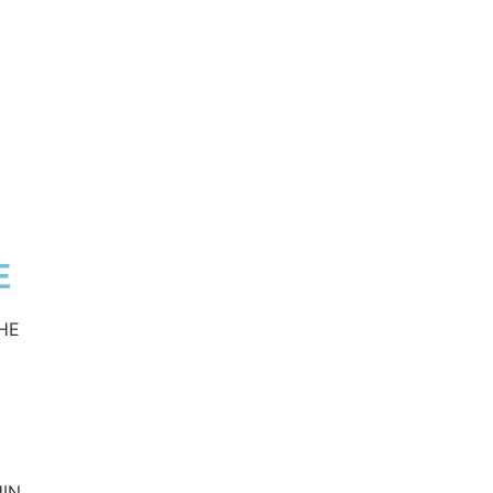
E
HE
UIN