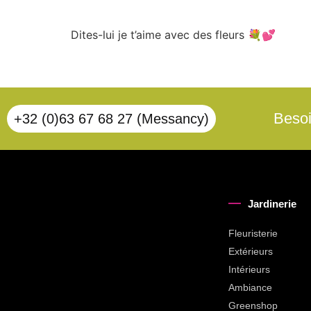
Dites-lui je t’aime avec des fleurs 💐💕
Besoi
+32 (0)63 67 68 27 (Messancy)
Jardinerie
Fleuristerie
Extérieurs
Intérieurs
Ambiance
Greenshop