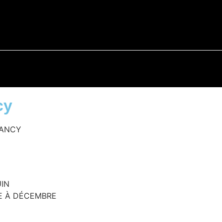
cy
SANCY
UIN
E À DÉCEMBRE