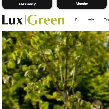
Marche
Messancy
Fleuristerie
Ext