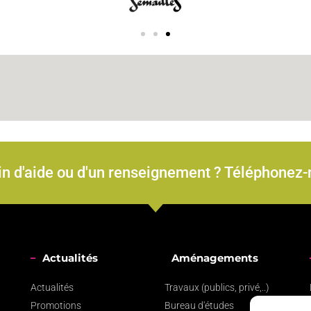
n d'aide ou d'un renseignement ? Téléphonez
Actualités
Aménagements
Actualités
Travaux (publics, privé,..)
Promotions
Bureau d'études