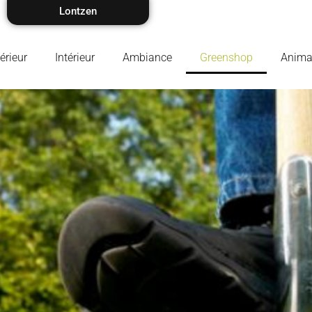
Lontzen
érieur
Intérieur
Ambiance
Greenshop
Animal