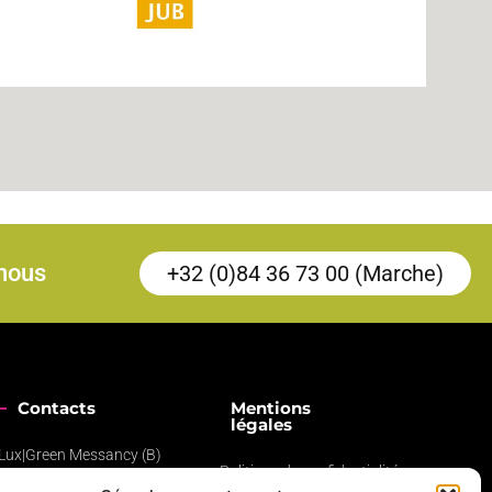
-nous
+32 (0)84 36 73 00 (Marche)
Contacts
Mentions
légales
Lux|Green Messancy (B)
Politique de confidentialité
Lux|Green Marche (B)